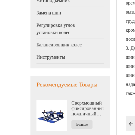
Автоподъемник
врем
выз
Замена шин
труд
Регулировка углов
кром
установки колес
посл
Балансировщик колес
3. Д
шин
Инструменты
шину
шины
Рекомендуемые Товары
нада
такж
Сверхмощный
фиксированный
ножничный
подъемник

средней
Больше
высоты 4500 кг