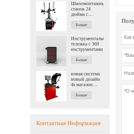
Шиномонтажный
станок 24
дюйма с
пневматическим
Полу
вспомогательным
Больше
рычагом
Инструментальная
тележка с 369
инструментами
Больше
новая система
новый дизайн
4s магазин
Автоматическая
балансировочная
Больше
машина для
колес
Контактная Информация