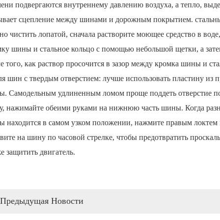
ени подвергаются внутреннему давлению воздуха, а тепло, выд
ывает сцепление между шинами и дорожным покрытием. стальны
но чистить лопатой, сначала растворите моющее средство в воде
ку шины и стальное кольцо с помощью небольшой щетки, а зат
е того, как раствор просочится в зазор между кромка шины и ста
ля шин с твердым отверстием: лучше использовать пластину из 
ы. Самодельным удлиненным ломом проще поддеть отверстие п
, нажимайте обеими руками на нижнюю часть шины. Когда разни
 находится в самом узком положении, нажмите правым локтем 
вите на шину по часовой стрелке, чтобы предотвратить проскал
е защитить двигатель.
Предыдущая Hовости