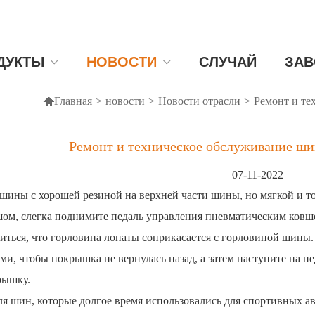
ДУКТЫ
НОВОСТИ
СЛУЧАЙ
ЗАВ

Главная
>
новости
>
Новости отрасли
>
Ремонт и те
Ремонт и техническое обслуживание ш
07-11-2022
шины с хорошей резиной на верхней части шины, но мягкой и то
шом, слегка поднимите педаль управления пневматическим ковш
иться, что горловина лопаты соприкасается с горловиной шины. 
ми, чтобы покрышка не вернулась назад, а затем наступите на п
рышку.
ля шин, которые долгое время использовались для спортивных 