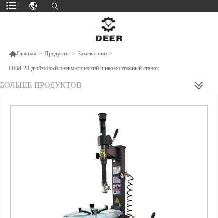

Главная
>
Продукты
>
Замена шин
>
OEM 24-дюймовый пневматический шиномонтажный станок
БОЛЬШЕ ПРОДУКТОВ