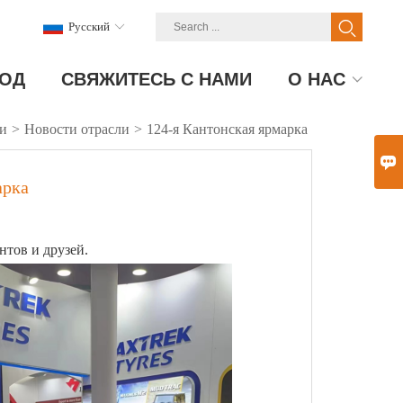
Pусский
ОД
СВЯЖИТЕСЬ С НАМИ
О НАС
ти
>
Новости отрасли
>
124-я Кантонская ярмарка

арка
нтов и друзей.