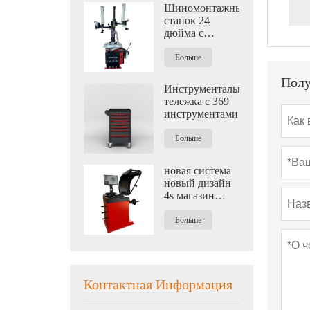
Шиномонтажный
станок 24
дюйма с
пневматическим
вспомогательным
Больше
рычагом
Полу
Инструментальная
тележка с 369
инструментами
Больше
новая система
новый дизайн
4s магазин
Автоматическая
балансировочная
Больше
машина для
колес
Контактная Информация